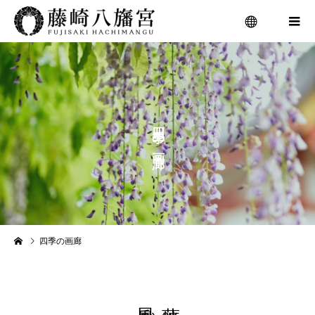
menu
の
四季の画廊
藤崎宮 四季の