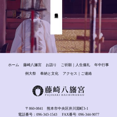
式年奉幣祭 記念事業
ホーム
藤崎八旛宮
お詣り
ご祈願｜人生儀礼
年中行事
例大祭
奉納と文化
アクセス｜ご連絡
〒860-0841 熊本市中央区井川淵町3-1
電話番号：096-343-1543 FAX番号: 096-344-9077