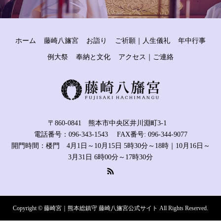
ホーム
藤崎八旛宮
お詣り
ご祈願｜人生儀礼
年中行事
例大祭
奉納と文化
アクセス｜ご連絡
〒860-0841 熊本市中央区井川淵町3-1
電話番号：096-343-1543 FAX番号: 096-344-9077
開門時間：楼門 4月1日～10月15日 5時30分～18時｜10月16日～
3月31日 6時00分～17時30分
Copyright © 藤崎宮｜熊本総鎮守 藤崎八旛宮公式サイト All Rights Reserved.