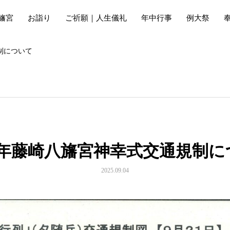
旛宮
お詣り
ご祈願｜人生儀礼
年中行事
例大祭
制について
7年藤崎八旛宮神幸式交通規制に
2025.09.04