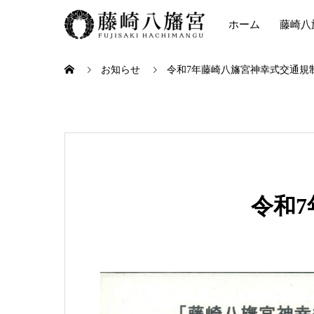
ホーム
藤崎八
お知らせ
令和7年藤崎八旛宮神幸式交通規
令和