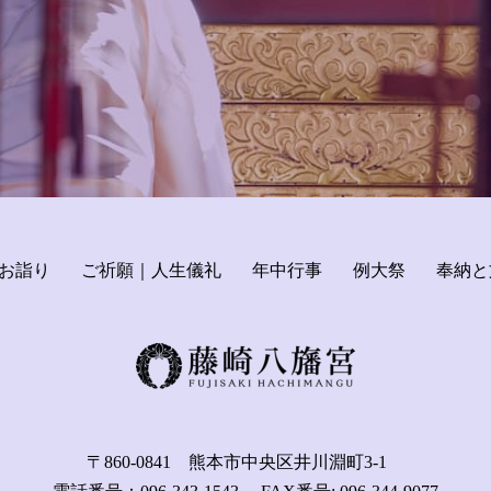
お詣り
ご祈願｜人生儀礼
年中行事
例大祭
奉納と
〒860-0841 熊本市中央区井川淵町3-1